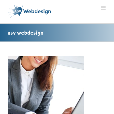
Ga
naar
inhoud
asv webdesign